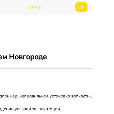
1600 р
750 р
600 р
1600 р
ем Новгороде
1900 р
1600 р
апример, неправильная установка запчасти).
юдении условий эксплуатации.