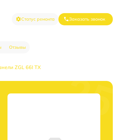
Статус ремонта
Заказать звонок
ы
Отзывы
анели ZGL 66I TX