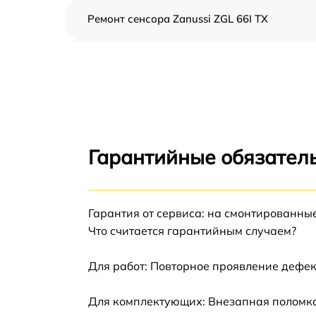
Ремонт сенсора Zanussi ZGL 66I TX
Ремонт переключателя Zanussi ZGL 66I TX
Разблокировка варочной панели Zanussi
ZGL 66I TX
Замена панели управления Zanussi ZGL 66I
TX
Гарантийные обязател
Ремонт модуля управления Zanussi ZGL 66I
TX
Гарантия от сервиса: на смонтированны
Замена сенсора Zanussi ZGL 66I TX
Что считается гарантийным случаем?
Для работ: Повторное проявление дефек
Для комплектующих: Внезапная поломка,