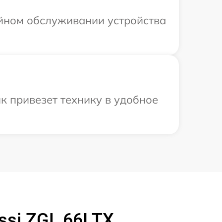
ийном обслуживании устройства
к привезет технику в удобное
si ZGL 66I TX