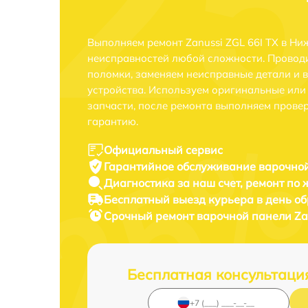
Выполняем ремонт Zanussi ZGL 66I TX в Н
неисправностей любой сложности. Проводи
поломки, заменяем неисправные детали и 
устройства. Используем оригинальные ил
запчасти, после ремонта выполняем прове
гарантию.
Официальный сервис
Гарантийное обслуживание
варочной
Диагностика за наш счет,
ремонт по
Бесплатный выезд курьера
в день о
Срочный ремонт
варочной панели Zan
Бесплатная консультаци