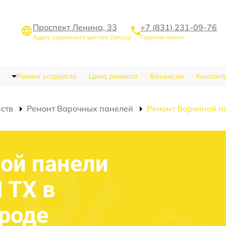
Проспект Ленина, 33
+7 (831) 231-09-76
Адрес сервисного центра Zanussi
Горячая линия
Ремонт устройств
Цена ремонта
Вакансии
Контакт
йств
Ремонт Варочных панелей
Ремонт Варочной п
ой панели
I TX в
роде