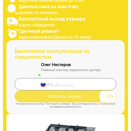
варочной панели Zanussi до 3 лет
Диагностика за наш счет,
ремонт по желанию
Бесплатный выезд курьера
в день обращения
Срочный ремонт
варочной панели Zanussi от 35 минут
Бесплатная консультация со
специалистом
Олег Нестеров
Главный мастер сервисного центра
Оставить заявку
Нажимая на кнопку "Оставить заявку" Вы соглашаетесь c
политикой
конфиденциальности