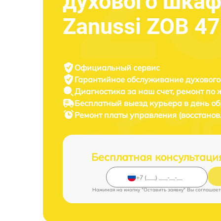
духового шка
Zanussi ZOB 47
Официальный сервис
Гарантийное обслуживание
духового
Диагностика за наш счет,
ремонт по
Бесплатный выезд курьера
в день о
Ремонт платы управления (восстано
Бесплатная консультаци
Нажимая на кнопку "Оставить заявку" Вы соглашает