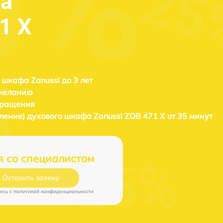
фа
1 X
 шкафа Zanussi до 3 лет
 желанию
бращения
вление) духового шкафа
Zanussi ZOB 471 X от 35 минут
я со специалистом
Оставить заявку
есь c
политикой конфиденциальности