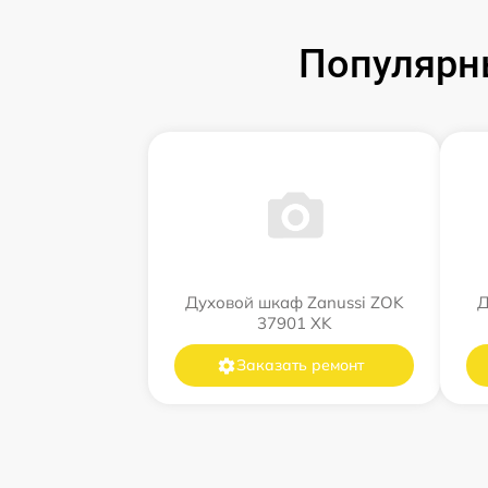
Популярн
Духовой шкаф Zanussi ZOK
Д
37901 XK
Заказать ремонт