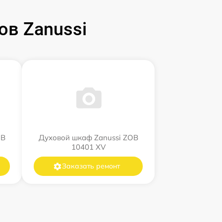
в Zanussi
OB
Духовой шкаф Zanussi ZOB
10401 XV
Заказать ремонт